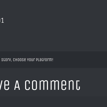
01
 Story, Choose Your Platform!
ve A Comment