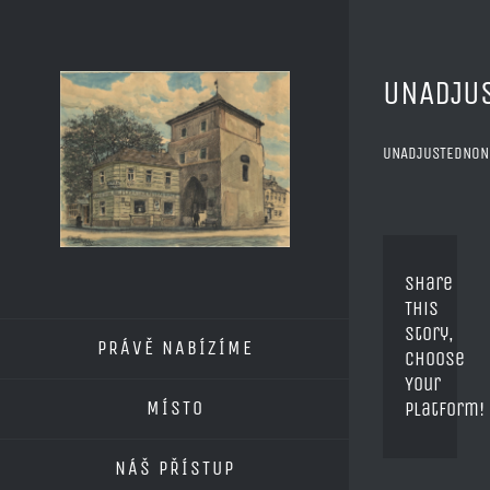
Skip
to
content
UNADJU
UNADJUSTEDNO
Fac
Share
This
X
Story,
PRÁVĚ NABÍZÍME
Choose
Your
Tum
MÍSTO
Platform!
Pin
NÁŠ PŘÍSTUP