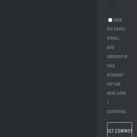
Save
my name,
email,
and
website in
this
browser
for the
next time
I
comment.